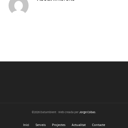
©2026 Datambient · Web creada per
Jorge Cobas
.
Inici
Serveis
Projectes
Actualitat
Contacte