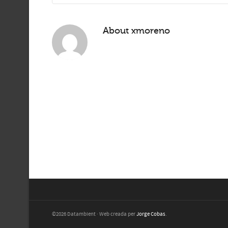
About
xmoreno
©2026 Datambient · Web creada per
Jorge Cobas
.